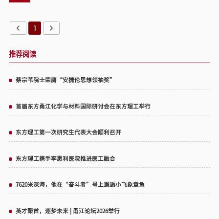
上页
1
下页
推荐阅读
蔡宗苇院士荣膺“安捷伦思想领袖奖”
首届东方甬江化学与材料国际研讨会在东方理工举行
东方理工第一次研究生代表大会顺利召开
东方理工携手李惠利医院推进医工融合
7620米深海，他在“奋斗者”号上邂逅小飞象章鱼
英才聚首，逐梦未来 | 甬江论坛2026举行