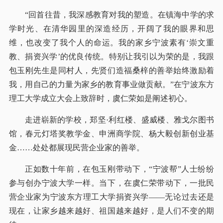
“回首往昔，我深感教育对我的塑造。在镇海中学的求
学时光、在清华园里的深造经历，开阔了我的眼界和思
维，也改变了我个人的命运。我的家乡宁波素有‘崇文重
教、捐资兴学’的优良传统。特别让我引以为荣的是，我跟
包玉刚先生是同村人，先贤们造福桑梓的善举始终激励着
我，用自己的力量为家乡的教育事业做贡献。”在宁波东方
理工大学成立大会上致辞时，虞仁荣如是阐述初心。
走进崭新的学校，郑坚·利红楼、盛威楼、雅戈尔图书
馆，春元灯塔奖教学金、申洲商学院、杨大毅创新创业基
金……处处都展现民营企业家的善举。
正如数十年前，在包玉刚带动下，“宁波帮”人士纷纷
参与创办宁波大学一样。当下，在虞仁荣带动下，一批民
营企业家为宁波东方理工大学捐资兴学——无论过去还是
现在，让家乡越来越好、祖国越来越好，是人们不变的期