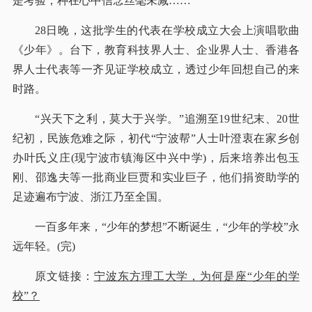
是考验，种在心中信念丝毫未减……”
28日晚，这批学生的代表在学校成立大会上演唱歌曲
《少年》。台下，教育科技界人士、企业界人士、香港各
界人士代表等一齐见证学校成立，透过少年回想自己的来
时路。
“兴天下之利，莫大于兴学。”追溯至19世纪末、20世
纪初，民族危难之际，初代“宁波帮”人士叶澄衷在家乡创
办叶氏义庄(现宁波市镇海区中兴中学)，后来培养出包玉
刚、邵逸夫等一批商业巨贾和实业巨子，他们捐资助学的
足迹遍布宁波、浙江乃至全国。
一百多年来，“少年的梦想”不断诞生，“少年的学校”永
远年轻。(完)
原文链接：
宁波东方理工大学，为何是座“少年的学
校”？