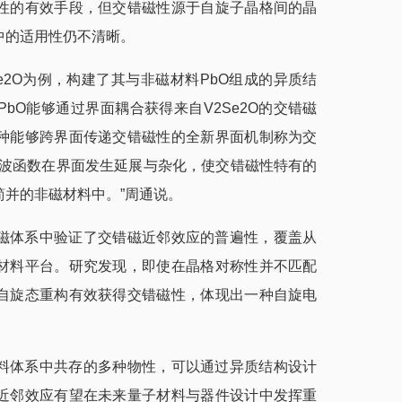
性的有效手段，但交错磁性源于自旋子晶格间的晶
中的适用性仍不清晰。
e2O为例，构建了其与非磁材料PbO组成的异质结
bO能够通过界面耦合获得来自V2Se2O的交错磁
种能够跨界面传递交错磁性的全新界面机制称为交
子波函数在界面发生延展与杂化，使交错磁性特有的
并的非磁材料中。”周通说。
磁体系中验证了交错磁近邻效应的普遍性，覆盖从
材料平台。研究发现，即使在晶格对称性并不匹配
自旋态重构有效获得交错磁性，体现出一种自旋电
料体系中共存的多种物性，可以通过异质结构设计
近邻效应有望在未来量子材料与器件设计中发挥重